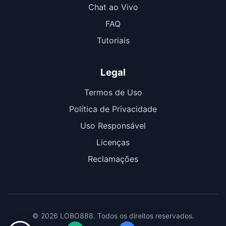
Chat ao Vivo
FAQ
Tutoriais
Legal
Termos de Uso
Política de Privacidade
Uso Responsável
Licenças
Reclamações
© 2026 LOBO888. Todos os direitos reservados.