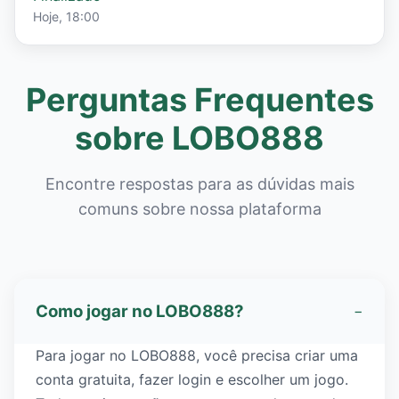
Hoje, 18:00
Perguntas Frequentes
sobre LOBO888
Encontre respostas para as dúvidas mais
comuns sobre nossa plataforma
Como jogar no LOBO888?
−
Para jogar no LOBO888, você precisa criar uma
conta gratuita, fazer login e escolher um jogo.