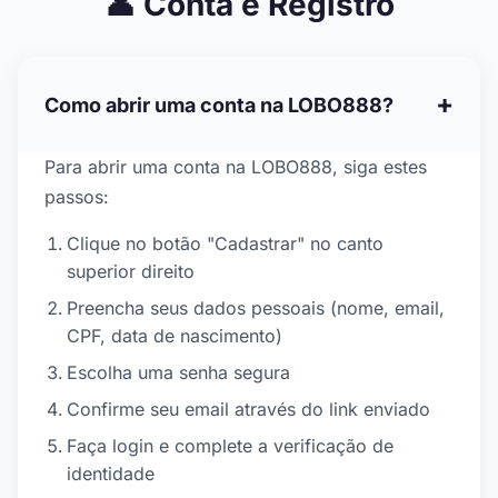
👤 Conta e Registro
+
Como abrir uma conta na LOBO888?
Para abrir uma conta na LOBO888, siga estes
passos:
Clique no botão "Cadastrar" no canto
superior direito
Preencha seus dados pessoais (nome, email,
CPF, data de nascimento)
Escolha uma senha segura
Confirme seu email através do link enviado
Faça login e complete a verificação de
identidade