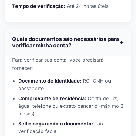
Tempo de verificação:
Até 24 horas úteis
Quais documentos são necessários para
+
verificar minha conta?
Para verificar sua conta, você precisará
fornecer:
Documento de identidade:
RG, CNH ou
passaporte
Comprovante de residência:
Conta de luz,
água, telefone ou extrato bancário (máximo 3
meses)
Selfie segurando o documento:
Para
verificação facial