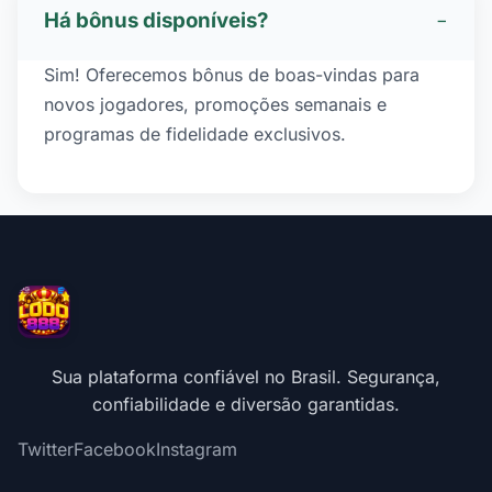
Há bônus disponíveis?
−
Sim! Oferecemos bônus de boas-vindas para
novos jogadores, promoções semanais e
programas de fidelidade exclusivos.
Sua plataforma confiável no Brasil. Segurança,
confiabilidade e diversão garantidas.
Twitter
Facebook
Instagram