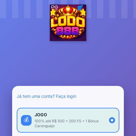
Já tem uma conta? Faça login
JOGO
💰
100% até R$ 500 + 200 FS + 1 Bônus
Caranguejo