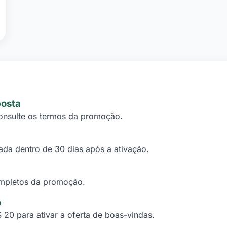
posta
 consulte os termos da promoção.
zada dentro de 30 dias após a ativação.
ompletos da promoção.
o
20 para ativar a oferta de boas-vindas.