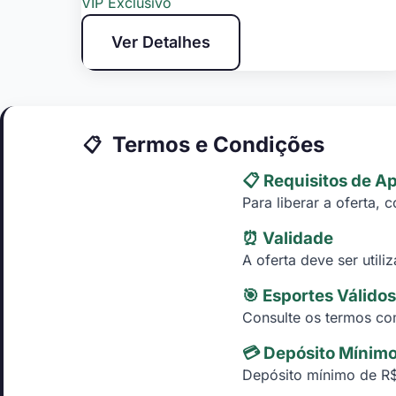
VIP
Exclusivo
Ver Detalhes
Termos e Condições
📋 Requisitos de A
Para liberar a oferta,
⏰ Validade
A oferta deve ser utili
🎯 Esportes Válidos
Consulte os termos c
💳 Depósito Mínim
Depósito mínimo de R$ 