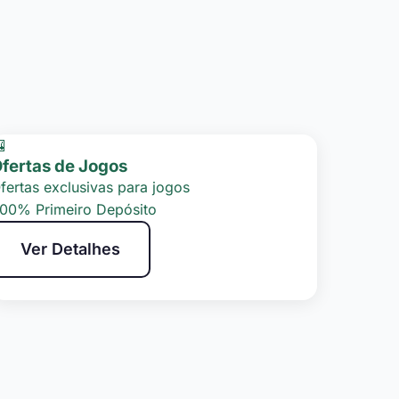

fertas de Jogos
fertas exclusivas para jogos
200%
Primeiro Depósito
Ver Detalhes