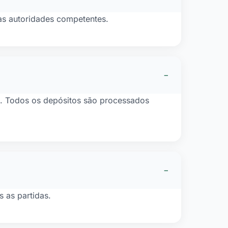
las autoridades competentes.
−
is. Todos os depósitos são processados
−
 as partidas.