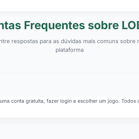
ntas Frequentes sobre L
ntre respostas para as dúvidas mais comuns sobre 
plataforma
uma conta gratuita, fazer login e escolher um jogo. Todos