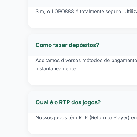
Sim, o LOBO888 é totalmente seguro. Utiliz
Como fazer depósitos?
Aceitamos diversos métodos de pagamento: c
instantaneamente.
Qual é o RTP dos jogos?
Nossos jogos têm RTP (Return to Player) en