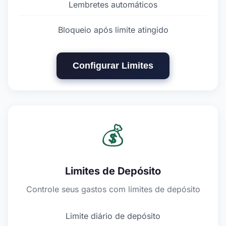
Lembretes automáticos
Bloqueio após limite atingido
Configurar Limites
💰
Limites de Depósito
Controle seus gastos com limites de depósito
Limite diário de depósito