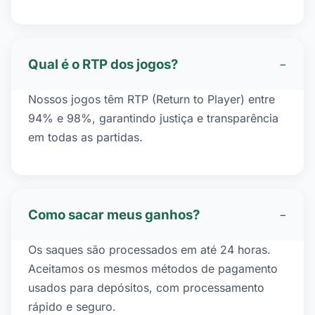
Qual é o RTP dos jogos?
−
Nossos jogos têm RTP (Return to Player) entre
94% e 98%, garantindo justiça e transparência
em todas as partidas.
Como sacar meus ganhos?
−
Os saques são processados em até 24 horas.
Aceitamos os mesmos métodos de pagamento
usados para depósitos, com processamento
rápido e seguro.