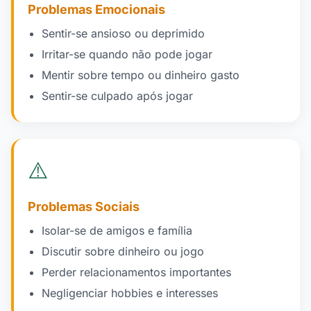
Problemas Emocionais
Sentir-se ansioso ou deprimido
Irritar-se quando não pode jogar
Mentir sobre tempo ou dinheiro gasto
Sentir-se culpado após jogar
⚠️
Problemas Sociais
Isolar-se de amigos e família
Discutir sobre dinheiro ou jogo
Perder relacionamentos importantes
Negligenciar hobbies e interesses