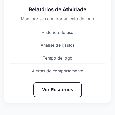
Relatórios de Atividade
Monitore seu comportamento de jogo
Histórico de uso
Análise de gastos
Tempo de jogo
Alertas de comportamento
Ver Relatórios