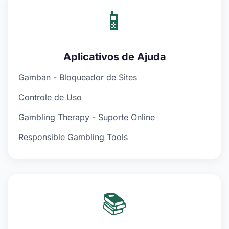
📱
Aplicativos de Ajuda
Gamban - Bloqueador de Sites
Controle de Uso
Gambling Therapy - Suporte Online
Responsible Gambling Tools
📚