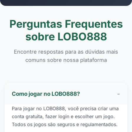
Perguntas Frequentes
sobre LOBO888
Encontre respostas para as dúvidas mais
comuns sobre nossa plataforma
Como jogar no LOBO888?
−
Para jogar no LOBO888, você precisa criar uma
conta gratuita, fazer login e escolher um jogo.
Todos os jogos são seguros e regulamentados.