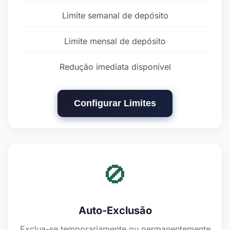
Limite semanal de depósito
Limite mensal de depósito
Redução imediata disponível
Configurar Limites
🚫
Auto-Exclusão
Exclua-se temporariamente ou permanentemente