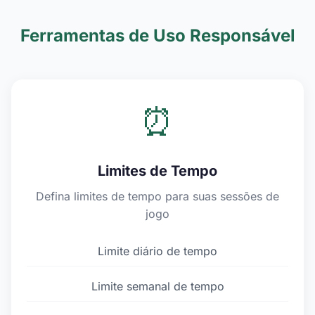
Ferramentas de Uso Responsável
⏰
Limites de Tempo
Defina limites de tempo para suas sessões de
jogo
Limite diário de tempo
Limite semanal de tempo