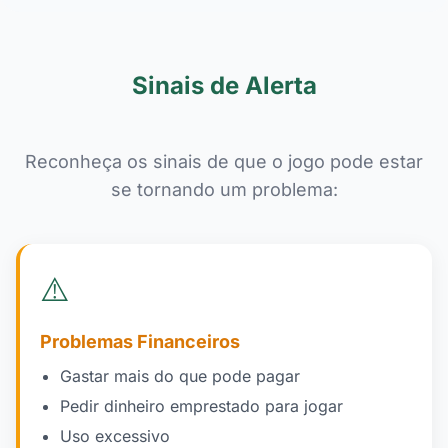
Sinais de Alerta
Reconheça os sinais de que o jogo pode estar
se tornando um problema:
⚠️
Problemas Financeiros
Gastar mais do que pode pagar
Pedir dinheiro emprestado para jogar
Uso excessivo