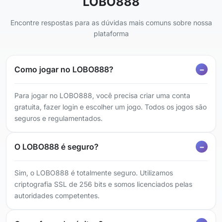
LOBO888
Interface intuitiva e depósitos via PIX instantâneos.
Transferência em menos de 24h. Uso há 4 meses e
Encontre respostas para as dúvidas mais comuns sobre nossa
zero reclamação.
plataforma
19
úteis
Como jogar no LOBO888?
−
Para jogar no LOBO888, você precisa criar uma conta
Fernanda Alves
há 4 dias
Usuário verificado
gratuita, fazer login e escolher um jogo. Todos os jogos são
Amo os jogos! Fortune Tiger e as transmissões ao
seguros e regulamentados.
vivo são meus favoritos. Recompensas toda
semana. Vale muito a pena.
O LOBO888 é seguro?
−
Sim, o LOBO888 é totalmente seguro. Utilizamos
criptografia SSL de 256 bits e somos licenciados pelas
autoridades competentes.
16
úteis