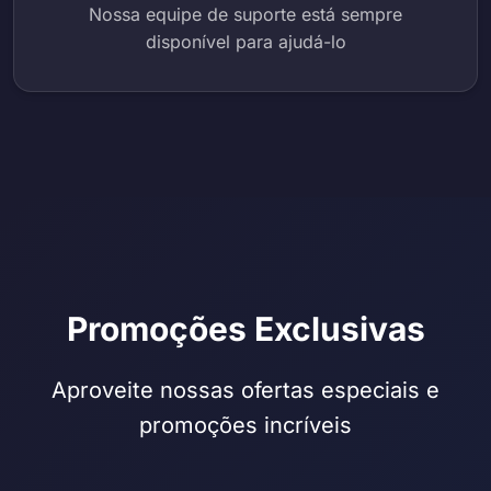
Nossa equipe de suporte está sempre
disponível para ajudá-lo
Promoções Exclusivas
Aproveite nossas ofertas especiais e
promoções incríveis