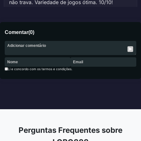
não trava. Variedade de jogos ótima. 10/10!
22
úteis
Comentar
(
0
)
Ana Costa
há 2 dias
Li e concordo com os termos e condições.
Promoções incríveis! A oferta de boas-vindas me
ajudou muito. Plataforma confiável, uso no celular
o tempo todo sem problema.
11
úteis
Perguntas Frequentes sobre
Roberto Lima
há 3 dias
Usuário verificado