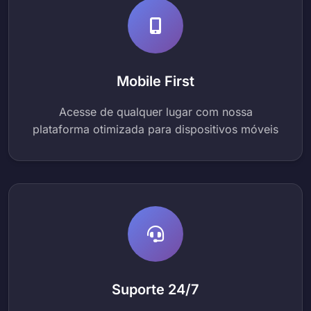
Mobile First
Acesse de qualquer lugar com nossa
plataforma otimizada para dispositivos móveis
Suporte 24/7