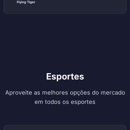
Flying Tiger
Eve
Esportes
Aproveite as melhores opções do mercado
em todos os esportes