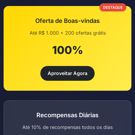
DESTAQUE
Oferta de Boas-vindas
Até R$ 1.000 + 200 ofertas grátis
100%
Aproveitar Agora
Recompensas Diárias
Até 10% de recompensas todos os dias