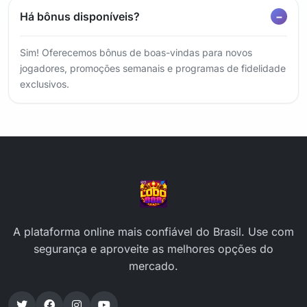
Há bônus disponíveis?
−
13
úteis
Sim! Oferecemos bônus de boas-vindas para novos
jogadores, promoções semanais e programas de fidelidade
exclusivos.
Rafael Martins
há 1 semana
Ótimo para acompanhar futebol e vôlei.
Transmissão ao vivo funciona muito bem. App
mobile estável. Recomendo!
7
úteis
A plataforma online mais confiável do Brasil. Use com
Beatriz Rocha
há 2 semanas
segurança e aproveite as melhores opções do
Oferta de boas-vindas generosa e ofertas grátis
mercado.
toda sexta. Jogos licenciados e seguros. Estou
muito satisfeita.